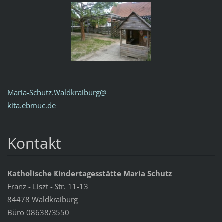
Maria-Sc
hutz.Wal
dkraibur
g@
kita.e
bmuc.de
Kontakt
Katholische Kindertagesstätte Maria Schutz
Franz - Liszt - Str. 11-13
84478 Waldkraiburg
Büro 08638/3550